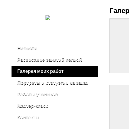
Гале
Новости
Расписание занятий лепкой
Галерея моих работ
Портреты и статуэтки на заказ
Работы учеников
Мастер-класс
Контакты